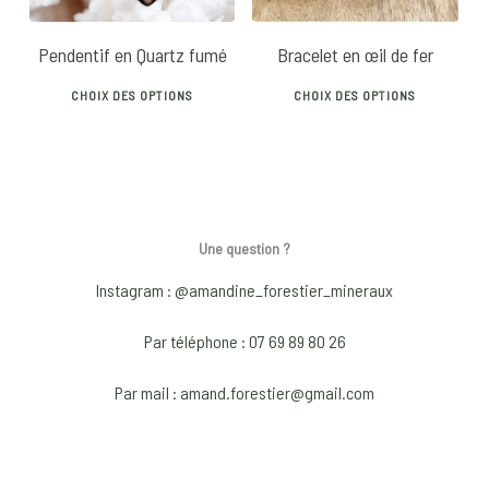
be
chosen
chos
on
Pendentif en Quartz fumé
Bracelet en œil de fer
on
the
This
This
the
product
CHOIX DES OPTIONS
CHOIX DES OPTIONS
product
prod
prod
page
has
has
pag
multiple
mult
variants.
vari
The
The
Une question ?
options
opti
may
may
Instagram : @amandine_forestier_mineraux
be
be
Par téléphone : 07 69 89 80 26
chosen
chos
on
on
Par mail : amand.forestier@gmail.com
the
the
product
prod
page
pag