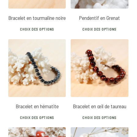
Bracelet en tourmaline noire
Pendentif en Grenat
This
This
CHOIX DES OPTIONS
CHOIX DES OPTIONS
product
prod
has
has
multiple
mult
variants.
vari
12
€
16
€
14
€
22
€
The
The
options
opti
may
may
be
be
chosen
chos
Bracelet en hématite
Bracelet en œil de taureau
on
on
This
This
the
the
CHOIX DES OPTIONS
CHOIX DES OPTIONS
product
prod
product
prod
has
has
page
pag