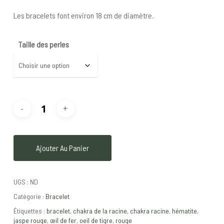
Les bracelets font environ 18 cm de diamètre.
Taille des perles
Ajouter Au Panier
UGS :
ND
Catégorie :
Bracelet
Étiquettes :
bracelet
,
chakra de la racine
,
chakra racine
,
hématite
,
jaspe rouge
,
œil de fer
,
oeil de tigre
,
rouge