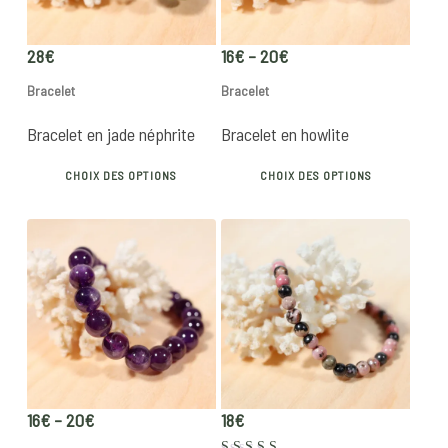
Price
28
€
16
€
–
20
€
range:
Bracelet
Bracelet
16€
through
Bracelet en jade néphrite
Bracelet en howlite
20€
This
This
CHOIX DES OPTIONS
CHOIX DES OPTIONS
product
produ
has
has
multiple
multip
variants.
varian
The
The
options
optio
may
may
be
be
chosen
chose
Price
16
€
–
20
€
18
€
on
on
range: