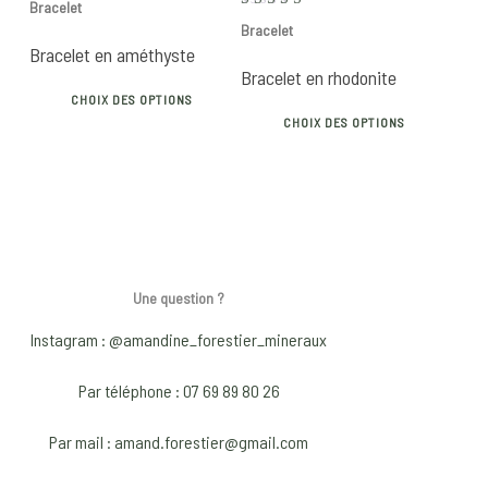
Bracelet
the
the
16€
Note
Bracelet
5.00
product
produ
through
sur 5
Bracelet en améthyste
20€
page
page
Bracelet en rhodonite
This
CHOIX DES OPTIONS
This
product
CHOIX DES OPTIONS
produ
has
has
multiple
multip
variants.
varian
The
The
options
optio
may
Une question ?
may
be
Instagram : @amandine_forestier_mineraux
be
chosen
chose
on
Par téléphone : 07 69 89 80 26
on
the
the
product
Par mail : amand.forestier@gmail.com
produ
page
page