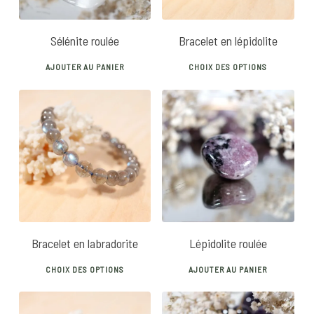
Sélénite roulée
Bracelet en lépidolite
This
AJOUTER AU PANIER
CHOIX DES OPTIONS
prod
has
mult
vari
25
€
40
€
7
€
The
opti
may
be
chos
Bracelet en labradorite
Lépidolite roulée
on
This
the
CHOIX DES OPTIONS
AJOUTER AU PANIER
product
prod
has
pag