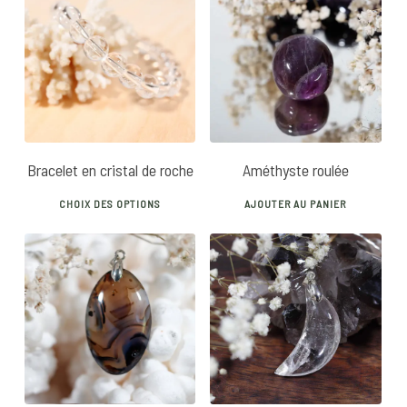
multiple
variants.
14
€
18
€
5
€
The
options
may
be
chosen
Bracelet en cristal de roche
Améthyste roulée
on
This
the
CHOIX DES OPTIONS
AJOUTER AU PANIER
product
product
has
page
multiple
variants.
22
€
25
€
The
options
may
be