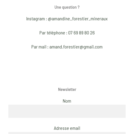
Une question ?
on
the
Instagram : @amandine_forestier_mineraux
product
page
Par téléphone : 07 69 89 80 26
Par mail : amand.forestier@gmail.com
Newsletter
Nom
Adresse email