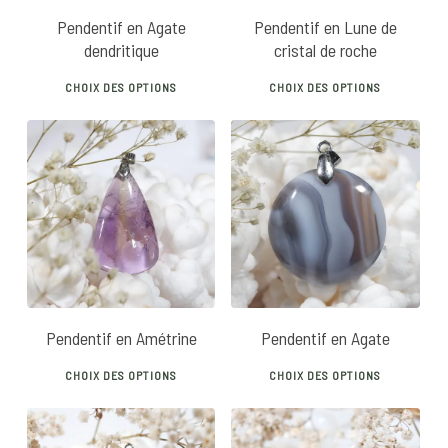
chosen
Pendentif en Agate
Pendentif en Lune de
on
dendritique
cristal de roche
the
This
This
product
CHOIX DES OPTIONS
CHOIX DES OPTIONS
product
prod
page
has
has
multiple
mult
variants.
vari
32
€
40
€
24
€
The
The
options
opti
may
may
be
be
chosen
chos
Pendentif en Amétrine
Pendentif en Agate
on
on
This
This
the
the
CHOIX DES OPTIONS
CHOIX DES OPTIONS
product
prod
product
prod
has
has
page
pag
multiple
mult