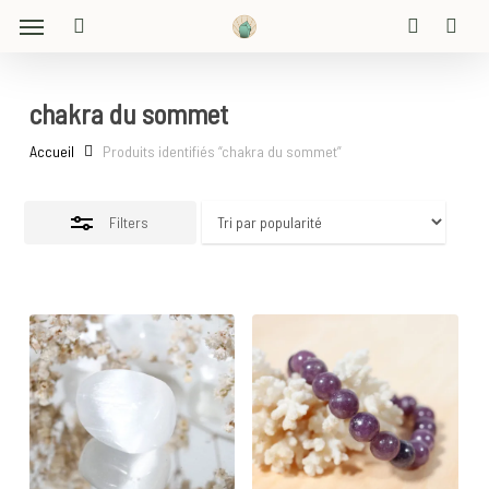
Menu
Skip
Close
to
search
account
Filters
main
content
chakra du sommet
Accueil
Produits identifiés “chakra du sommet”
Filters
16
€
30
€
5
€
5.00