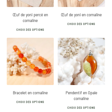
Œuf de yoni percé en
Œuf de yoni en cornaline
cornaline
This
CHOIX DES OPTIONS
This
prod
CHOIX DES OPTIONS
product
has
has
mult
multiple
vari
variants.
The
14
€
20
€
25
€
The
opti
options
may
may
be
be
chos
chosen
on
Bracelet en cornaline
Pendentif en Opale
on
the
cornaline
This
the
prod
CHOIX DES OPTIONS
This
product
product
CHOIX DES OPTIONS
pag
prod