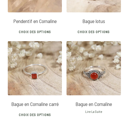
be
chos
Pendentif en Cornaline
Bague lotus
on
This
This
the
CHOIX DES OPTIONS
CHOIX DES OPTIONS
product
prod
prod
has
has
pag
multiple
mult
variants.
vari
30
€
The
The
options
opti
may
may
be
be
chosen
chos
Bague en Cornaline carré
Bague en Cornaline
on
on
This
Lire La Suite
the
the
CHOIX DES OPTIONS
product
product
prod
has