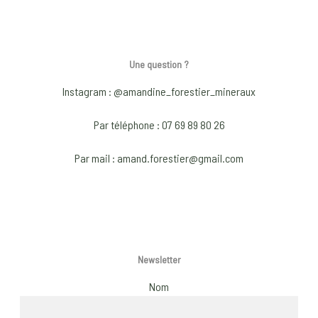
page
pag
multiple
variants.
The
Une question ?
options
may
Instagram : @amandine_forestier_mineraux
be
Par téléphone : 07 69 89 80 26
chosen
on
Par mail : amand.forestier@gmail.com
the
product
page
Newsletter
Nom