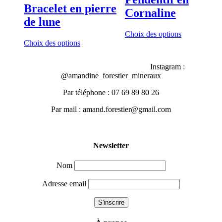
Bracelet en pierre
Cornaline
de lune
This
Choix des options
This
product
Choix des options
product
has
has
multiple
Instagram :
multiple
variants.
@amandine_forestier_mineraux
variants.
The
The
options
Par téléphone : 07 69 89 80 26
options
may
may
be
Par mail : amand.forestier@gmail.com
be
chosen
chosen
on
on
the
the
product
Newsletter
product
page
page
Nom
Adresse email