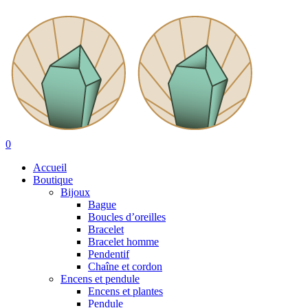
Skip
to
main
content
search
account
0
Menu
Accueil
Boutique
Bijoux
Bague
Boucles d’oreilles
Bracelet
Bracelet homme
Pendentif
Chaîne et cordon
Encens et pendule
Encens et plantes
Pendule