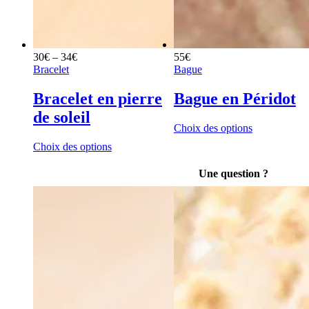
Price
30
€
–
34
€
55
€
range:
Bracelet
Bague
30€
through
Bracelet en pierre
Bague en Péridot
34€
de soleil
This
Choix des options
product
This
Choix des options
has
product
multiple
has
Une question ?
variants.
multiple
The
variants.
options
The
may
options
be
may
chosen
be
on
chosen
the
on
product
the
page
product
page