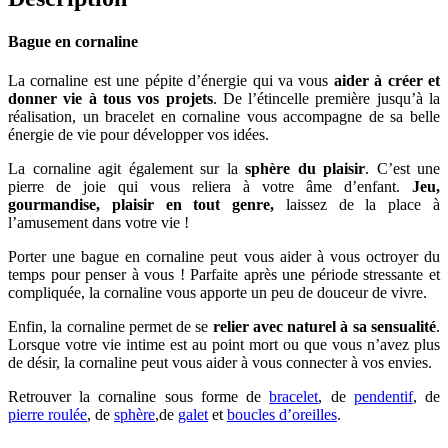
Bague en cornaline
La cornaline est une pépite d’énergie qui va vous
aider à créer et
donner vie à tous vos projets
. De l’étincelle première jusqu’à la
réalisation, un bracelet en cornaline vous accompagne de sa belle
énergie de vie pour développer vos idées.
La cornaline agit également sur la
sphère du plaisir
. C’est une
pierre de joie qui vous reliera à votre âme d’enfant.
Jeu,
gourmandise, plaisir en tout genre,
laissez de la place à
l’amusement dans votre vie !
Porter une bague en cornaline peut vous aider à vous octroyer du
temps pour penser à vous ! Parfaite après une période stressante et
compliquée, la cornaline vous apporte un peu de douceur de vivre.
Enfin, la cornaline permet de se
relier avec naturel à sa sensualité
.
Lorsque votre vie intime est au point mort ou que vous n’avez plus
de désir, la cornaline peut vous aider à vous connecter à vos envies.
Retrouver la cornaline sous forme de
bracelet
, de
pendentif
, de
pierre roulée
, de
sphère
,de
galet
et
boucles d’oreilles
.