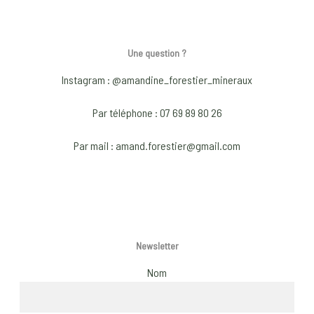
multiple
mult
variants.
vari
The
The
Une question ?
options
opti
may
may
Instagram : @amandine_forestier_mineraux
be
be
Par téléphone : 07 69 89 80 26
chosen
chos
on
on
Par mail : amand.forestier@gmail.com
the
the
product
prod
page
pag
Newsletter
Nom