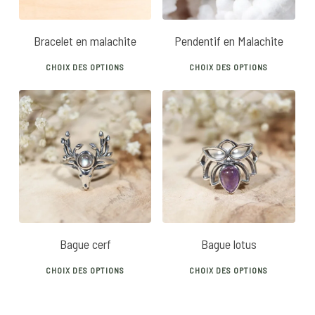
Bracelet en malachite
Pendentif en Malachite
This
This
CHOIX DES OPTIONS
CHOIX DES OPTIONS
product
prod
has
has
multiple
mult
variants.
vari
40
€
40
€
The
The
options
opti
may
may
be
be
chosen
chos
Bague cerf
Bague lotus
on
on
This
This
the
the
CHOIX DES OPTIONS
CHOIX DES OPTIONS
product
prod
product
prod
has
has
page
pag