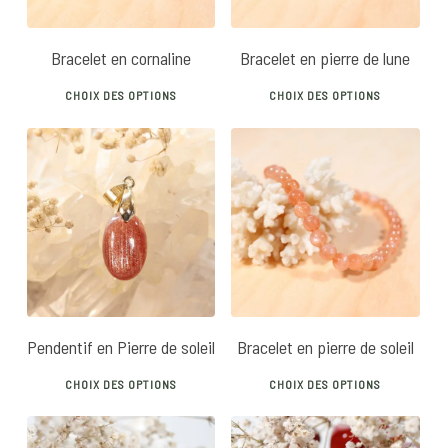
Bracelet en cornaline
Bracelet en pierre de lune
This
This
CHOIX DES OPTIONS
CHOIX DES OPTIONS
product
prod
has
has
multiple
mult
variants.
vari
22
€
30
€
30
€
34
€
The
The
options
opti
may
may
be
be
chosen
chos
Pendentif en Pierre de soleil
Bracelet en pierre de soleil
on
on
This
This
the
the
CHOIX DES OPTIONS
CHOIX DES OPTIONS
product
prod
product
prod
has
has
page
pag