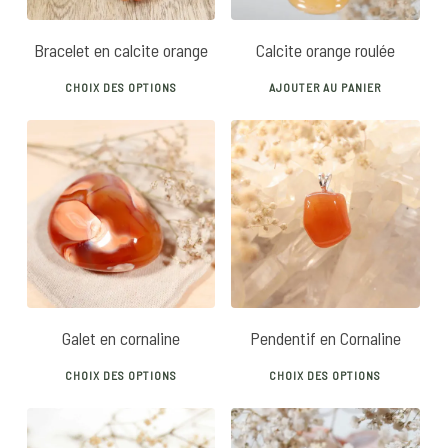
be
chosen
Bracelet en calcite orange
Calcite orange roulée
on
This
the
CHOIX DES OPTIONS
AJOUTER AU PANIER
product
product
has
page
multiple
variants.
14
€
22
€
The
options
may
be
chosen
Galet en cornaline
Pendentif en Cornaline
on
This
This
the
CHOIX DES OPTIONS
CHOIX DES OPTIONS
product
prod
product
has
has
page
multiple
mult