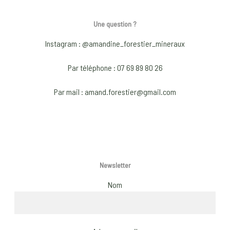
chosen
Une question ?
on
the
Instagram : @amandine_forestier_mineraux
product
page
Par téléphone : 07 69 89 80 26
Par mail : amand.forestier@gmail.com
Newsletter
Nom