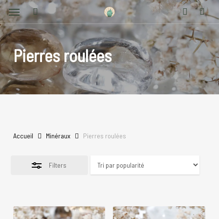
Menu
Skip
Close
to
search
account
Filters
main
content
Pierres roulées
Accueil
Minéraux
Pierres roulées
Filters