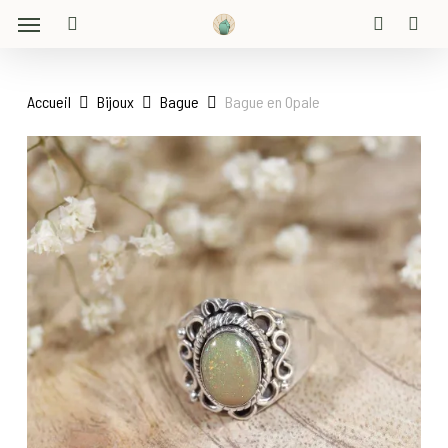
Menu
Skip
to
search
account
main
content
Accueil
Bijoux
Bague
Bague en Opale