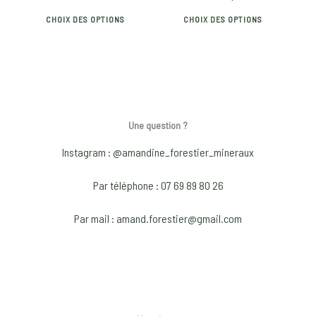
This
This
the
the
CHOIX DES OPTIONS
CHOIX DES OPTIONS
product
produ
product
produ
has
has
page
page
multiple
multip
variants.
varian
The
The
options
optio
Une question ?
may
may
Instagram : @amandine_forestier_mineraux
be
be
chosen
chose
Par téléphone : 07 69 89 80 26
on
on
Par mail : amand.forestier@gmail.com
the
the
product
produ
page
page