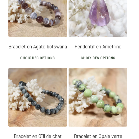
20
€
25
€
32
€
40
€
Bracelet en Agate botswana
Pendentif en Amétrine
This
This
CHOIX DES OPTIONS
CHOIX DES OPTIONS
product
produ
has
has
multiple
multip
variants.
varian
25
€
18
€
20
€
The
The
options
optio
may
may
be
be
chosen
chose
Bracelet en Œil de chat
Bracelet en Opale verte
on
on