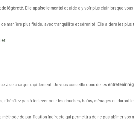
t de légèreté
. Elle
apaise le mental
et aide à y voir plus clair lorsque vo
e manière plus fluide, avec tranquillité et sérénité. Elle aidera les plus
let
.
nce à se charger rapidement. Je vous conseille donc de les
entretenir ré
 n’hésitez pas à l’enlever pour les douches, bains, ménages ou durant le
r la méthode de purification indirecte qui permettra de ne pas abîmer vos