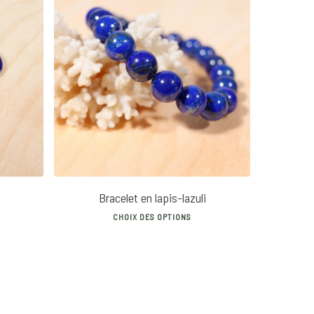
14
€
30
€
Bracelet en lapis-lazuli
This
CHOIX DES OPTIONS
product
has
multiple
variants.
The