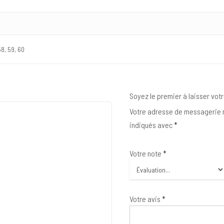
58, 59, 60
Soyez le premier à laisser vot
Votre adresse de messagerie n
indiqués avec
*
Votre note
*
Votre avis
*