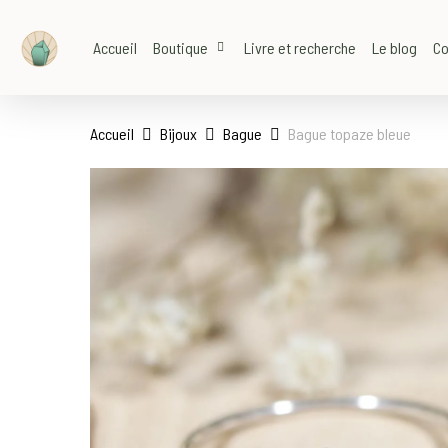
Skip
to
Accueil
Boutique
Livre et recherche
Le blog
Co
main
content
Accueil
Bijoux
Bague
Bague topaze bleue