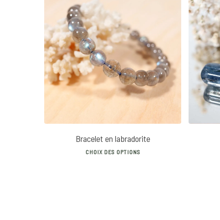
25
€
40
€
Bracelet en labradorite
This
CHOIX DES OPTIONS
product
has
multiple
variants.
The