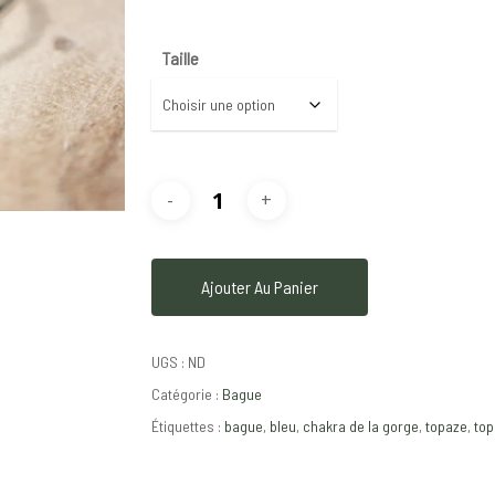
Taille
Ajouter Au Panier
UGS :
ND
Catégorie :
Bague
Étiquettes :
bague
,
bleu
,
chakra de la gorge
,
topaze
,
top