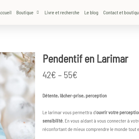
ccueil
Boutique
Livre et recherche
Le blog
Contact et boutiq
Pendentif en Larimar
Price
42
€
–
55
€
range:
42€
Détente, lâcher-prise, perception
through
55€
Le larimar vous permettra d’
ouvrir votre percepti
sensibili
té
. En vous aidant à vous connecter à vot
réconfortant de mieux comprendre le monde tout e