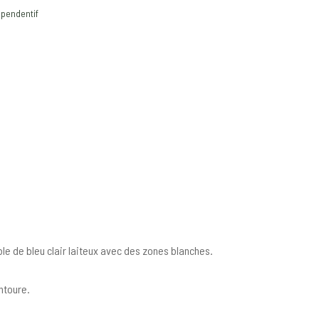
,
pendentif
ble de bleu clair laiteux avec des zones blanches.
ntoure.