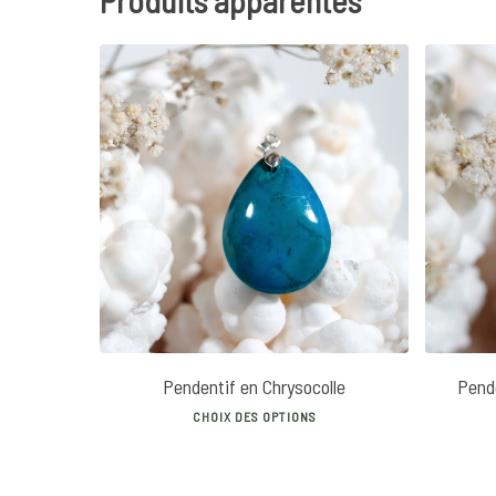
Produits apparentés
35
€
Pendentif en Chrysocolle
Pende
This
CHOIX DES OPTIONS
product
has