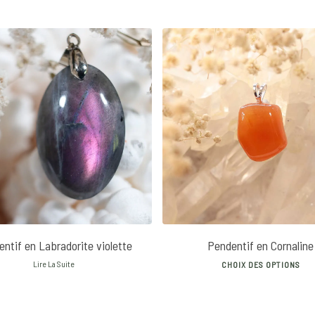
22
€
ntif en Labradorite violette
Pendentif en Cornaline
Thi
Lire La Suite
CHOIX DES OPTIONS
pro
has