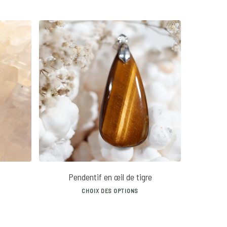
22
€
5.00
Pendentif en œil de tigre
s
This
CHOIX DES OPTIONS
duct
product
has