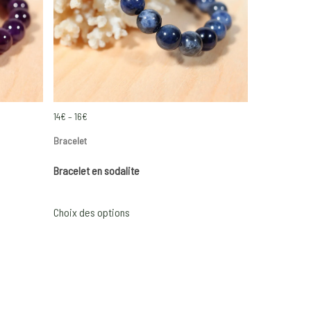
Price
14
€
–
16
€
range:
Bracelet
14€
Bracelet en sodalite
through
16€
This
Choix des options
product
has
multiple
variants.
The