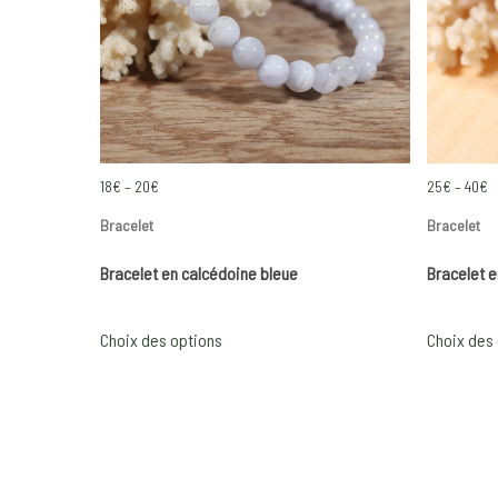
Price
P
18
€
–
20
€
25
€
–
40
€
range:
r
Bracelet
Bracelet
18€
2
Bracelet en calcédoine bleue
Bracelet e
through
t
20€
4
This
Choix des options
Choix des
product
has
multiple
variants.
The