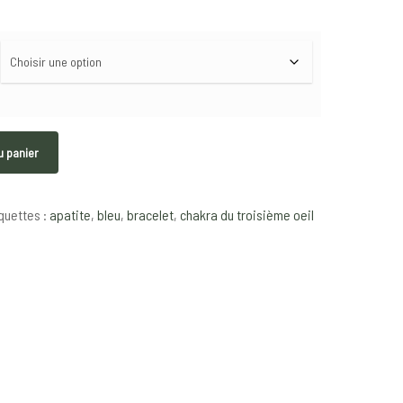
u panier
quettes :
apatite
,
bleu
,
bracelet
,
chakra du troisième oeil