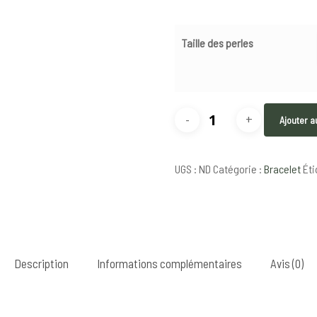
Taille des perles
quantité
Ajouter a
de
Bracelet
UGS :
ND
Catégorie :
Bracelet
Éti
en
apatite
Description
Informations complémentaires
Avis (0)