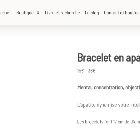
ccueil
Boutique
Livre et recherche
Le blog
Contact et boutiq
Bracelet en apa
Price
15
€
–
36
€
range:
Mental, concentration, objecti
15€
through
L’apatite dynamise votre intel
36€
Les bracelets font 17 cm de diam