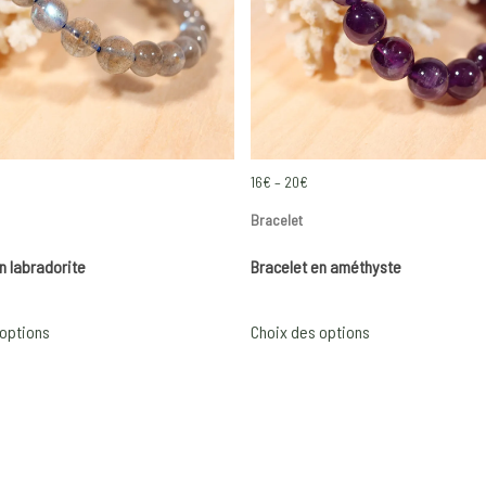
rice
Price
16
€
–
20
€
ange:
range:
Bracelet
5€
16€
n labradorite
Bracelet en améthyste
hrough
through
0€
20€
This
This
 options
Choix des options
product
product
has
has
multiple
multiple
variants.
variants.
The
The