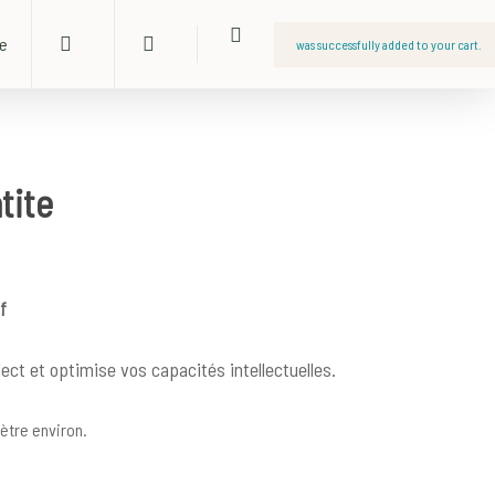
search
account
ue
was successfully added to your cart.
tite
f
lect et optimise vos capacités intellectuelles.
ètre environ.