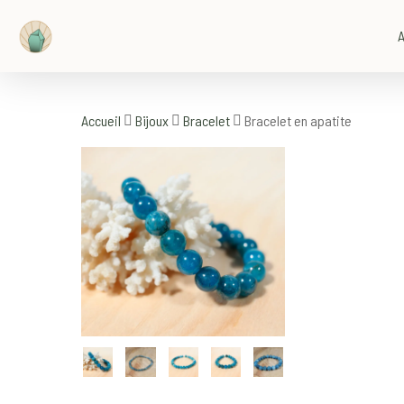
Skip
to
A
main
content
Accueil
Bijoux
Bracelet
Bracelet en apatite