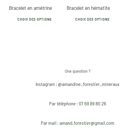
Bracelet en amétrine
Bracelet en hématite
be
be
chosen
chosen
CHOIX DES OPTIONS
CHOIX DES OPTIONS
on
on
This
This
the
the
product
product
product
product
has
has
page
page
multiple
multiple
variants.
variants.
The
The
Une question ?
options
options
Instagram : @amandine_forestier_mineraux
may
may
be
be
chosen
chosen
Par téléphone : 07 69 89 80 26
on
on
the
the
Par mail : amand.forestier@gmail.com
product
product
page
page