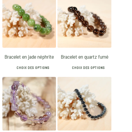
28
€
28
€
Bracelet en jade néphrite
Bracelet en quartz fumé
CHOIX DES OPTIONS
CHOIX DES OPTIONS
This
This
product
product
has
has
24
€
28
€
12
€
16
€
multiple
multiple
variants.
variants.
5.00
The
The
options
options
may
may