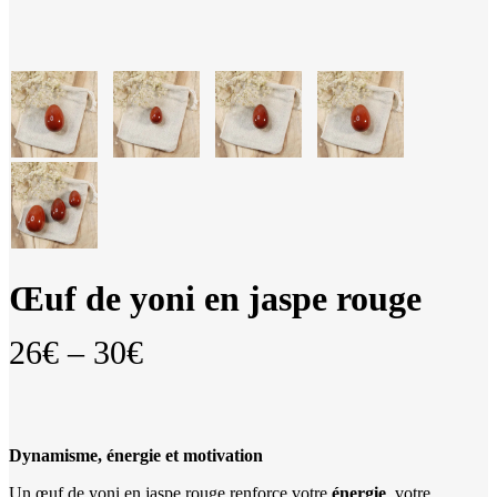
Œuf de yoni en jaspe rouge
Price
26
€
–
30
€
range:
26€
through
Dynamisme, énergie et motivation
30€
Un œuf de yoni en jaspe rouge renforce votre
énergie
, votre