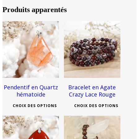
Produits apparentés
24
€
20
€
Pendentif en Quartz
Bracelet en Agate
hématoïde
Crazy Lace Rouge
CHOIX DES OPTIONS
CHOIX DES OPTIONS
This
This
product
product
has
has
multiple
multiple
variants.
variants.