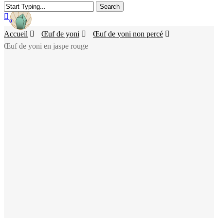
Search
Skip
to
0
search
account
Menu
main
content
Accueil
Œuf de yoni
Œuf de yoni non percé
Œuf de yoni en jaspe rouge