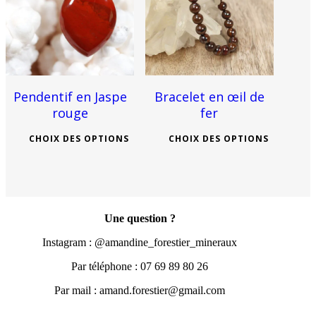
18
€
22
€
24
€
The
The
options
options
may
may
be
be
chosen
chosen
on
on
the
the
product
product
Pendentif en Jaspe
Bracelet en œil de
page
page
rouge
fer
CHOIX DES OPTIONS
CHOIX DES OPTIONS
This
This
product
product
has
has
multiple
multiple
variants.
variants.
Une question ?
The
The
options
options
Instagram : @amandine_forestier_mineraux
may
may
be
be
Par téléphone : 07 69 89 80 26
chosen
chosen
on
on
Par mail : amand.forestier@gmail.com
the
the
product
product