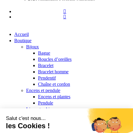
facebook
instagram
Close
Accueil
Menu
Boutique
Bijoux
Bague
Boucles d’oreilles
Bracelet
Bracelet homme
Pendentif
Chaîne et cordon
Encens et pendule
Encens et plantes
Pendule
Livre et cahier
Minéraux
Coeur
Formes libres et pointes