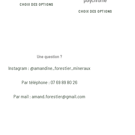
polychrome
This
the
the
CHOIX DES OPTIONS
This
product
product
produ
CHOIX DES OPTIONS
produ
has
page
page
has
multiple
multip
variants.
varian
The
The
options
optio
Une question ?
may
may
be
Instagram : @amandine_forestier_mineraux
be
chosen
chose
on
Par téléphone : 07 69 89 80 26
on
the
Par mail : amand.forestier@gmail.com
the
product
produ
page
page