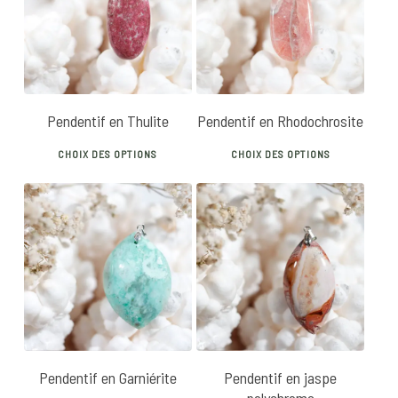
Pendentif en Thulite
Pendentif en Rhodochrosite
This
This
CHOIX DES OPTIONS
CHOIX DES OPTIONS
product
produ
has
has
multiple
multip
22
€
variants.
varian
20
€
The
The
options
optio
5.00
may
may
be
be
chosen
chose
Pendentif en Garniérite
Pendentif en jaspe
on
on