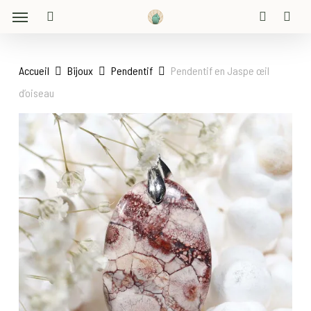
Menu
Skip
to
search
account
main
content
Accueil
Bijoux
Pendentif
Pendentif en Jaspe œil
d’oiseau