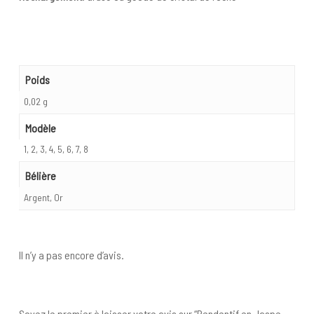
Poids
0,02 g
Modèle
1, 2, 3, 4, 5, 6, 7, 8
Bélière
Argent, Or
Il n’y a pas encore d’avis.
Soyez le premier à laisser votre avis sur “Pendentif en Jaspe