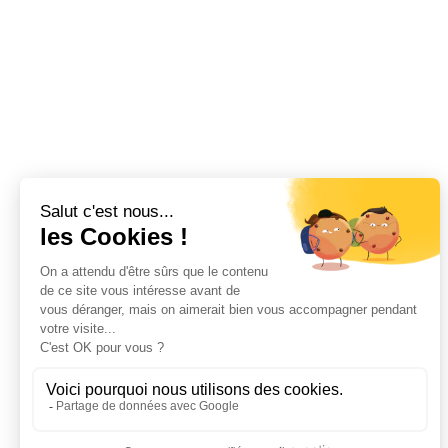
Le blog
Derrière l’écran
Une question ?
Instagram : @amandine_forestier_mineraux
Par téléphone : 07 69 89 80 26
Par mail : amand.forestier@gmail.com