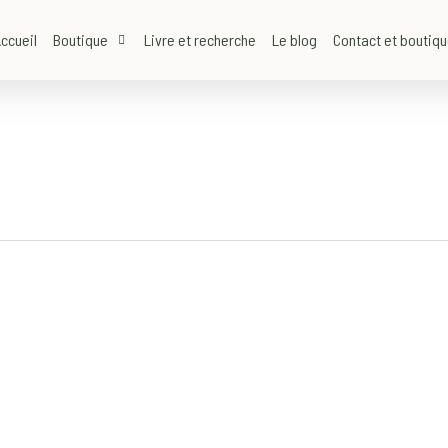
ccueil
Boutique
Livre et recherche
Le blog
Contact et boutiq