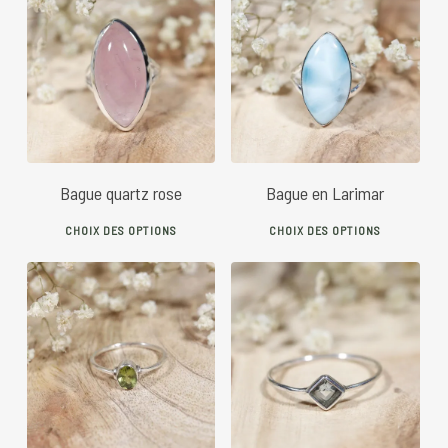
85
€
120
€
Bague quartz rose
Bague en Larimar
This
This
CHOIX DES OPTIONS
CHOIX DES OPTIONS
product
prod
has
has
multiple
mult
variants.
vari
55
€
30
€
The
The
options
opti
may
may
be
be