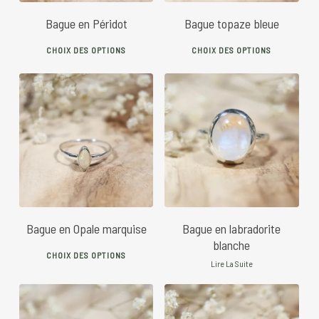
chosen
chos
Bague en Péridot
Bague topaze bleue
on
on
This
This
the
the
CHOIX DES OPTIONS
CHOIX DES OPTIONS
product
prod
product
prod
has
has
page
pag
multiple
mult
variants.
vari
45
€
The
The
options
opti
may
may
be
be
chosen
chos
Bague en Opale marquise
Bague en labradorite
on
on
blanche
This
the
the
CHOIX DES OPTIONS
product
Lire La Suite
product
prod
has
page
pag
multiple