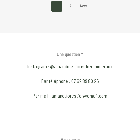
variants.
The
1
2
Next
The
opti
options
may
may
be
be
chos
chosen
on
Une question ?
on
the
the
prod
Instagram : @amandine_forestier_mineraux
product
pag
page
Par téléphone : 07 69 89 80 26
Par mail : amand.forestier@gmail.com