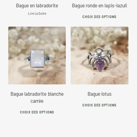
on
Bague en labradorite
Bague ronde en lapis-lazuli
This
the
Lire La Suite
CHOIX DES OPTIONS
prod
prod
has
pag
mult
vari
45
€
40
€
The
opti
may
be
chos
Bague labradorite blanche
Bague lotus
on
carrée
This
the
CHOIX DES OPTIONS
This
prod
prod
CHOIX DES OPTIONS
product
has
pag
has
mult
multiple
vari