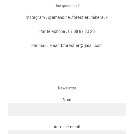
options
optio
Une question ?
may
may
Instagram : @amandine_forestier_mineraux
be
be
chosen
chose
Par téléphone : 07 69 89 80 26
on
on
Par mail : amand.forestier@gmail.com
the
the
product
produ
page
page
Newsletter
Nom
Adresse email