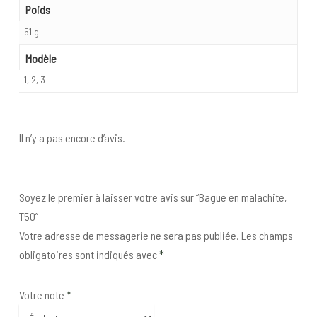
Poids
51 g
Modèle
1, 2, 3
Il n’y a pas encore d’avis.
Soyez le premier à laisser votre avis sur “Bague en malachite,
T50”
Votre adresse de messagerie ne sera pas publiée.
Les champs
obligatoires sont indiqués avec
*
Votre note
*