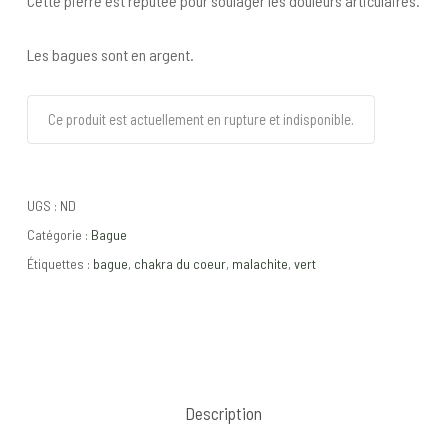
Cette pierre est réputée pour soulager les douleurs articulaires.
Les bagues sont en argent.
Ce produit est actuellement en rupture et indisponible.
UGS :
ND
Catégorie :
Bague
Étiquettes :
bague
,
chakra du coeur
,
malachite
,
vert
Description