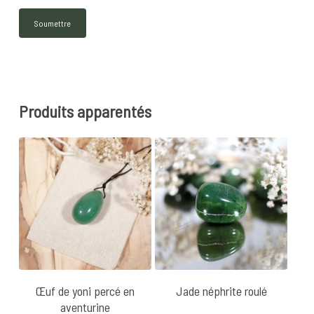
Produits apparentés
26
€
28
€
7
€
Œuf de yoni percé en
Jade néphrite roulé
aventurine