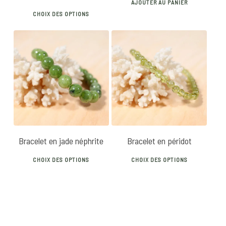
AJOUTER AU PANIER
This
CHOIX DES OPTIONS
product
has
multiple
variants.
28
€
25
€
30
€
The
options
may
be
chosen
Bracelet en jade néphrite
Bracelet en péridot
on
This
This
the
CHOIX DES OPTIONS
CHOIX DES OPTIONS
product
produ
product
has
has
page
multiple
multip
variants.
varian
The
The