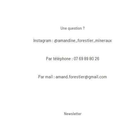
page
page
has
multiple
multiple
variants.
variants.
The
The
options
Une question ?
options
may
Instagram : @amandine_forestier_mineraux
may
be
be
chosen
chosen
Par téléphone : 07 69 89 80 26
on
on
the
the
product
Par mail : amand.forestier@gmail.com
product
page
page
Newsletter