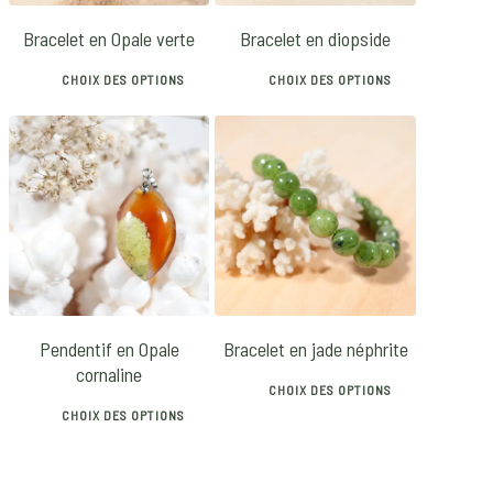
Bracelet en Opale verte
Bracelet en diopside
CHOIX DES OPTIONS
CHOIX DES OPTIONS
This
This
product
product
has
has
25
€
28
€
multiple
multiple
variants.
variants.
The
The
options
options
may
may
Pendentif en Opale
Bracelet en jade néphrite
be
be
cornaline
chosen
chosen
CHOIX DES OPTIONS
on
on
CHOIX DES OPTIONS
This
the
the
This
product
product
product
product
has