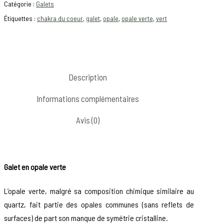
Catégorie :
Galets
Étiquettes :
chakra du coeur
,
galet
,
opale
,
opale verte
,
vert
Description
Informations complémentaires
Avis (0)
Galet en opale verte
L’opale verte, malgré sa composition chimique similaire au
quartz, fait partie des opales communes (sans reflets de
surfaces) de part son manque de symétrie cristalline.