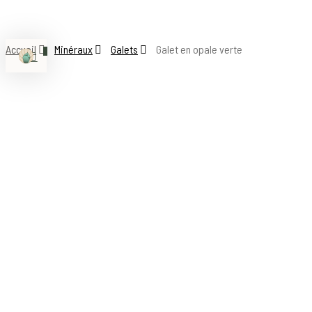
Skip
to
Accueil
Minéraux
Galets
Galet en opale verte
main
0
Menu
search
account
content