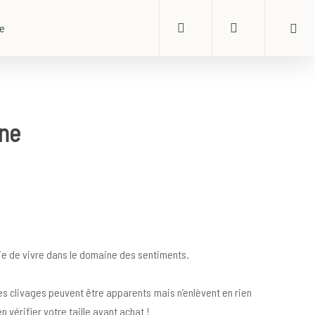
search
account
ue
ine
oie de vivre dans le domaine des sentiments.
des clivages peuvent être apparents mais n’enlèvent en rien
n vérifier votre taille avant achat !