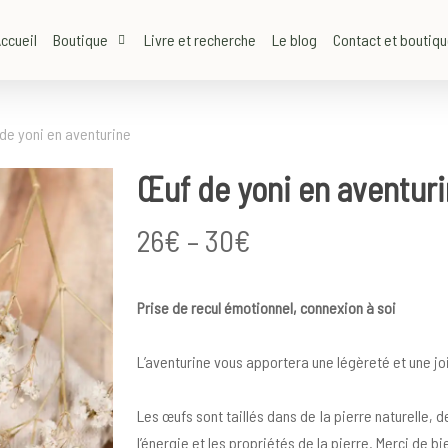
ccueil
Boutique
Livre et recherche
Le blog
Contact et boutiq
de yoni en aventurine
Œuf de yoni en aventur
Price
26
€
–
30
€
range:
26€
Prise de recul émotionnel, connexion à soi
through
30€
L’aventurine vous apportera une légèreté et une j
Les œufs sont taillés dans de la pierre naturelle, 
l’énergie et les propriétés de la pierre. Merci de bie