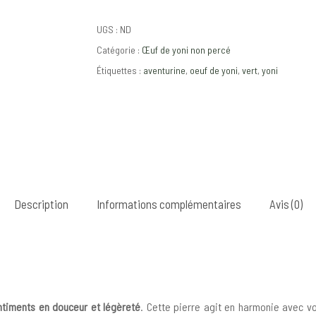
UGS :
ND
Catégorie :
Œuf de yoni non percé
Étiquettes :
aventurine
,
oeuf de yoni
,
vert
,
yoni
Description
Informations complémentaires
Avis (0)
ntiments en douceur et légèreté
. Cette pierre agit en harmonie avec v