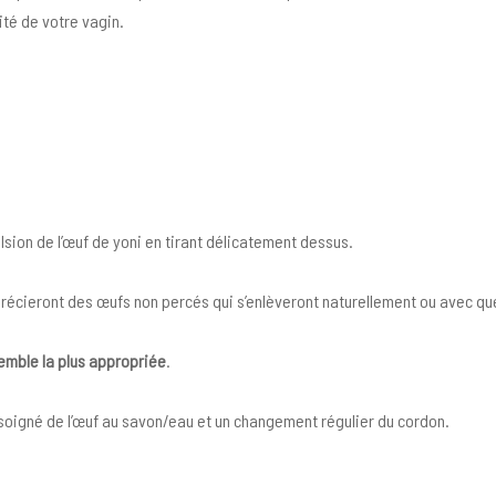
ité de votre vagin.
ulsion de l’œuf de yoni en tirant délicatement dessus.
récieront des œufs non percés qui s’enlèveront naturellement ou avec qu
semble la plus appropriée
.
e soigné de l’œuf au savon/eau et un changement régulier du cordon.