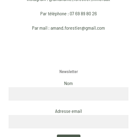
chosen
c
Par téléphone : 07 69 89 80 26
on
o
the
t
Par mail : amand.forestier@gmail.com
product
p
page
p
Newsletter
Nom
Adresse email