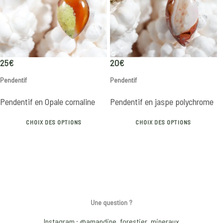
options
o
may
m
be
b
chosen
c
on
o
25
€
20
€
the
t
Pendentif
Pendentif
product
p
page
p
Pendentif en Opale cornaline
Pendentif en jaspe polychrome
This
Th
CHOIX DES OPTIONS
CHOIX DES OPTIONS
product
p
has
h
multiple
mu
variants.
va
The
T
options
o
Une question ?
may
m
be
b
Instagram : @amandine_forestier_mineraux